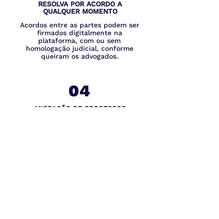
RESOLVA POR ACORDO A
QUALQUER MOMENTO
Acordos entre as partes podem ser
firmados digitalmente na
plataforma, com ou sem
homologação judicial, conforme
queiram os advogados.
04
MIGRAÇÃO DE PROCESSOS
JÁ EM ANDAMENTO
Para prosseguir num processo já
em andamento nos canais
judiciários, os advogados podem de
comum acordo, pedir a suspensão
do feito, esclarecendo ao juiz que
preferem concluir as etapas
precedentes à sentença no
JusJobs.
Quero conhecer a plataforma